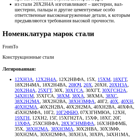
из стали 20Х2Н4А изготавливают – шестерни, вал-
шестерни, пальцы и другие цементуемые особо
ответственные высоконагруженные детали, к которым
предъявляются требования высокой прочности.
Номенклатура
марок
стали
From
To
Конструкционные стали
Легированная:
12ХН3А
,
12Х2Н4А
, 12Х2НВФА, 15Х,
15ХМ
,
18ХГТ
,
18Х2Н4МА, 18Х2Н4ВА,
20ЮЧ
,
20Х
, 20ХН,
20ХН3А
,
20Х2Н4А
,
25ХГТ
, 30Х,
30ХГСА
, 30ХГТ,
30ХГСН2А
,
34ХН1М
, 35ХГСА,
38ХМ
,
38ХА
, 38ХМА,
38ХС
,
38Х2Н2МА
, 38Х2Н2ВА,
38ХН3МФА
, 40Г2,
40Х
,
40ХН
,
40ХН2МА
, 40Х2Н2ВА, 40Х2Н2МА, 40ХН2ВА, 40ХФА,
45ХН2МФА, 10Г2,
10Г2ФБЮ
, 07Х3ГНМЮА, 12ХН,
19ХГН
, 12ХН2, 15Г, 15ХГН2ТА, 15ХФ, 18ХГ, 20Г,
13ХФА
, 25ХСНВФА,
28Х3СНМВФА
, 16Х3НВФМБ,
35Х,
38ХН2МА
,
38ХН3МА
, 30Х2НВА, 30Х3МФ,
30ХН2МА, 30ХН2МФА, 30ХН3А, 30ХРА, 34ХН1МА,