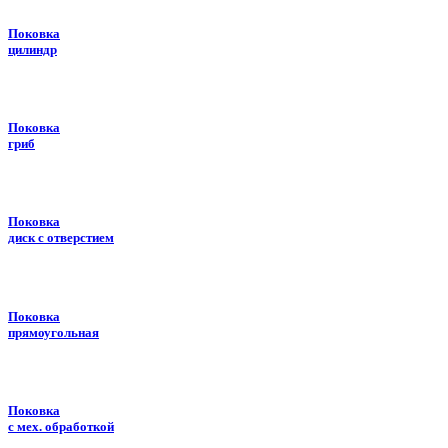
Поковка
цилиндр
Поковка
гриб
Поковка
диск с отверстием
Поковка
прямоугольная
Поковка
с мех. обработкой