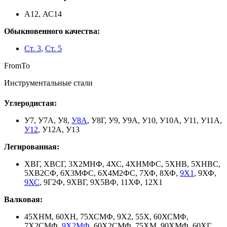
А12, АС14
Обыкновенного качества:
Ст. 3
,
Ст. 5
From
To
Инструментальные стали
Углеродистая:
У7, У7А, У8,
У8А
, У8Г, У9, У9А, У10, У10А, У11, У11А,
У12
, У12А, У13
Легированная:
ХВГ, ХВСГ, 3Х2МНФ, 4ХС, 4ХНМФС, 5ХНВ, 5ХНВС,
5ХВ2СФ, 6Х3МФС, 6Х4М2ФС, 7ХФ, 8ХФ,
9Х1
, 9ХФ,
9ХС
, 9Г2Ф, 9ХВГ, 9Х5ВФ, 11ХФ, 12Х1
Валковая:
45ХНМ, 60ХН, 75ХСМФ, 9Х2, 55Х, 60ХСМФ,
7Х2СМФ,
9Х2МФ
, 60Х2СМФ, 75ХМ, 90ХМФ, 60ХГ,