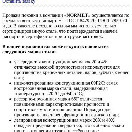
Оставить заявку
Продажа поковки в компании
«NORMET»
осуществляется по
государственным стандартам – ГОСТ 8479-70, ГОСТ 7829-70
и др. В качестве исходного сырья мы используем только
сертифицированную сталь, что подтверждается выдачей
паспорта и сертификатов при отгрузке заготовок.
В нашей компании вы можете купить поковки из
следующих марок стали:
углеродистая конструкционная марок 20 и 45:
отличается высокой прочностью и используется для
производства крепёжных деталей, валов, зубчатых колёс
и др;
низколегированная конструкционная 09Г2С: самая
востребованная марка стали, выдерживающая
температуры от -70 ˚С до +425 ˚С;
рессорно-пружинная марки 65Г отличается
повышенными характеристиками прочности и
сопротивляемости изнашиванию. Подходит для
производства шестёрен, фрикционных дисков и др;
легированная конструкционная марок 20Х и 40Х:
обладает предельной твёрдостью, что особенно важно
при изготовлении втулок, шестёрен и др.;