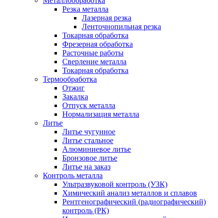
Металлообработка
Резка металла
Лазерная резка
Ленточнопильная резка
Токарная обработка
Фрезерная обработка
Расточные работы
Сверление металла
Токарная обработка
Термообработка
Отжиг
Закалка
Отпуск металла
Нормализация металла
Литье
Литье чугунное
Литье стальное
Алюминиевое литье
Бронзовое литье
Литье на заказ
Контроль металла
Ультразвуковой контроль (УЗК)
Химический анализ металлов и сплавов
Рентгенографический (радиографический)
контроль (РК)