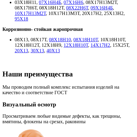
03Х18Н11,
07Х16Н4Б
,
07Х16Н6
, 08Х17Н13М2Т,
08Х17Н6Т, 08Х18Н12Т,
08Х22Н6Т
,
09Х16Н4Б
,
10Х17Н13М2Т
, 10Х17Н13М3Т, 20Х17Н2, 25Х13Н2,
95Х18
Коррозионно- стойкая жаропрочная
08Х13, 08Х17Т,
08Х18Н10
,
08Х18Н10Т
, 10Х18Н10Т,
12Х18Н12Т, 12Х18Н9,
12Х18Н10Т
,
14Х17Н2
, 15Х25Т,
20Х13
,
30Х13
,
40Х13
Наши
преимущества
Мы проводим полный комплекс испытания изделий на
качество и соответствие ГОСТ
Визуальный осмотр
Просматриваем любые видимые дефекты, как трещины,
вмятины, флокены на срезах, раковины