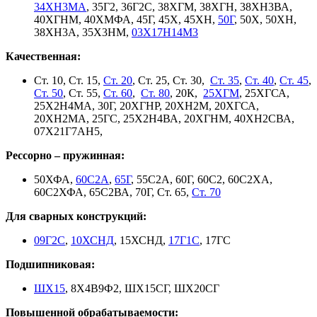
34ХН3МА
, 35Г2, 36Г2С, 38ХГМ, 38ХГН, 38ХН3ВА,
40ХГНМ, 40ХМФА, 45Г, 45Х, 45ХН,
50Г
, 50Х, 50ХН,
38ХН3А, 35Х3НМ,
03Х17Н14М3
Качественная:
Ст. 10, Ст. 15,
Ст. 20
, Ст. 25, Ст. 30,
Ст. 35
,
Ст. 40
,
Ст. 45
,
Ст. 50
, Ст. 55,
Ст. 60
,
Ст. 80
, 20К,
25ХГМ
, 25ХГСА,
25Х2Н4МА, 30Г, 20ХГНР, 20ХН2М, 20ХГСА,
20ХН2МА, 25ГС, 25Х2Н4ВА, 20ХГНМ, 40ХН2СВА,
07Х21Г7АН5,
Рессорно – пружинная:
50ХФА,
60С2А
,
65Г
, 55С2А, 60Г, 60С2, 60С2ХА,
60С2ХФА, 65С2ВА, 70Г, Ст. 65,
Ст. 70
Для сварных конструкций:
09Г2С
,
10ХСНД
, 15ХСНД,
17Г1С
, 17ГС
Подшипниковая:
ШХ15
, 8Х4В9Ф2, ШХ15СГ, ШХ20СГ
Повышенной обрабатываемости: