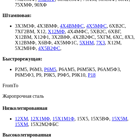
75ХМФ, 90ХФ
Штамповая:
3Х3М3Ф, 4Х3ВМФ,
4Х4ВМФС
,
4Х5МФС
, 6ХВ2С,
7ХГ2ВМ, Х12,
Х12МФ
, 4Х4МФС, 5ХВ2С, 6ХВГ,
Х12ВМ, Х12Ф1, 3Х2В8Ф, 4Х2В2ФС, 5ХГМ, 6ХС, 8Х3,
Х12ВМФ, Х6ВФ, 4Х5МФ1С,
5ХНМ
,
7Х3
, Х12М,
5Х2МНФ,
4Х5В2ФС
,
Быстрорежущая:
Р2М5, Р6М3,
Р6М5
, Р6АМ5, Р6М5К5, Р6АМ5Ф3,
Р6М5Ф3, Р9, Р9К5, Р9Ф5, Р9К10,
Р18
From
To
Жаропрочная сталь
Низколегированная
12ХМ
,
12Х1МФ
,
15Х1М1Ф
, 15Х5, 15Х5ВФ,
15Х5М
,
15ХМ
, 15Х2М2ФБС
Высоколегированная