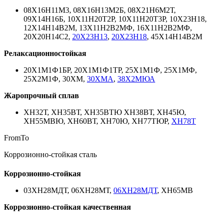
08Х16Н11М3, 08Х16Н13М2Б, 08Х21Н6М2Т,
09Х14Н16Б, 10Х11Н20Т2Р, 10Х11Н20Т3Р, 10Х23Н18,
12Х14Н14В2М, 13Х11Н2В2МФ, 16Х11Н2В2МФ,
20Х20Н14С2,
20Х23Н13
,
20Х23Н18
, 45Х14Н14В2М
Релаксационностойкая
20Х1М1Ф1БР, 20Х1М1Ф1ТР, 25Х1М1Ф, 25Х1МФ,
25Х2М1Ф, 30ХМ,
30ХМА
,
38Х2МЮА
Жаропрочный сплав
ХН32Т, ХН35ВТ, ХН35ВТЮ ХН38ВТ, ХН45Ю,
ХН55МВЮ, ХН60ВТ, ХН70Ю, ХН77ТЮР,
ХН78Т
From
To
Коррозионно-стойкая сталь
Коррозионно-стойкая
03ХН28МДТ, 06ХН28МТ,
06ХН28МДТ
, ХН65МВ
Коррозионно-стойкая качественная